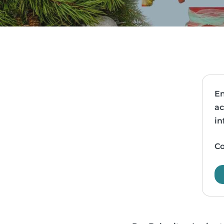
En
ac
in
Co