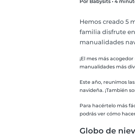
Por Babysits
•
4 minut
Hemos creado 5 ma
familia disfrute e
manualidades nav
¡El mes más acogedor d
manualidades más dive
Este año, reunimos la
navideña. ¡También so
Para hacértelo más fác
podrás ver cómo hacer 
Globo de niev