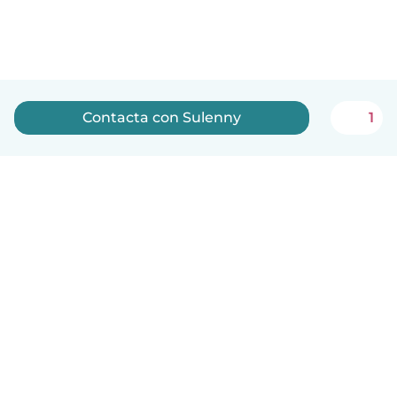
Contacta con Sulenny
1
Español
Cómo funciona
Ayuda
Términos y Privacidad
Precios
Datos de la empresa