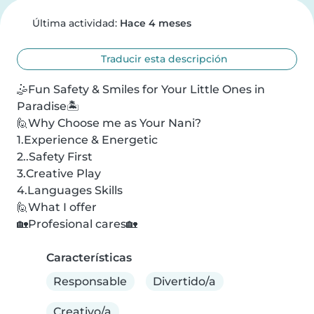
Última actividad:
Hace 4 meses
Traducir esta descripción
🤹Fun Safety & Smiles for Your Little Ones in 
Paradise🏝️

🙋Why Choose me as Your Nani?

1.Experience & Energetic

2..Safety First

3.Creative Play

4.Languages Skills

🙋What I offer

🏡Profesional cares🏡
Características
Responsable
Divertido/a
Creativo/a