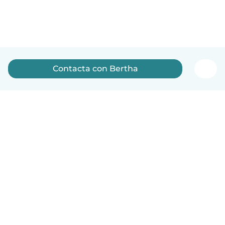
Contacta con Bertha
Español
Cómo funciona
Ayuda
Términos y Privacidad
Precios
Datos de la empresa