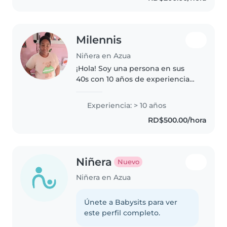
Milennis
Niñera en Azua
¡Hola! Soy una persona en sus
40s con 10 años de experiencia
en el cuidado de niños de todas
las edades. Me encanta trabajar
Experiencia: > 10 años
con niños y tengo una gran
RD$500.00/hora
paciencia y responsabilidad...
Niñera
Nuevo
Niñera en Azua
Únete a Babysits para ver
este perfil completo.