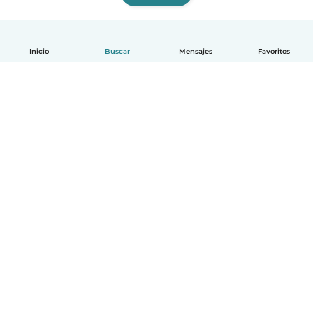
Inicio
Buscar
Mensajes
Favoritos
Español
Cómo funciona
Ayuda
Términos y Privacidad
Precios
Datos de la empresa
Babysits para Empresas
Normas de la comunidad