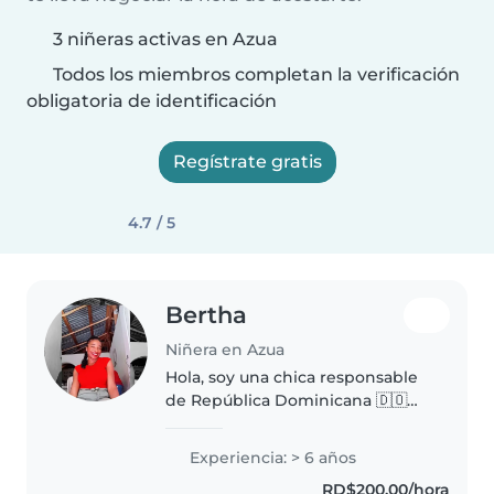
3 niñeras activas en Azua
Todos los miembros completan la verificación
obligatoria de identificación
Regístrate gratis
4.7 / 5
Bertha
Niñera en Azua
Hola, soy una chica responsable
de República Dominicana 🇩🇴
Ofrezco servicios de niñera,
limpieza y cocina. Tengo
Experiencia: > 6 años
disponibilidad para trabajar con
RD$200.00/hora
familias extranjeras. Soy cariñosa..