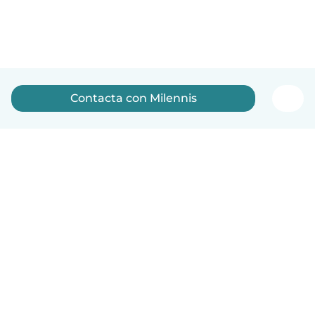
Contacta con Milennis
Español
Cómo funciona
Ayuda
Términos y Privacidad
Precios
Datos de la empresa