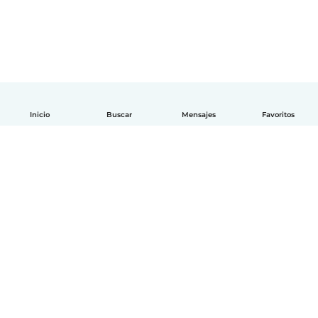
Inicio
Buscar
Mensajes
Favoritos
Español
Cómo funciona
Ayuda
Términos y Privacidad
Precios
Datos de la empresa