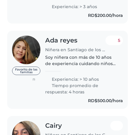
universidad, soy precavida con
Experiencia: > 3 años
niños y presto atención a los
RD$200.00/hora
padres.
Ada reyes
5
Niñera en Santiago de los Caballeros
Soy niñera con más de 10 años
de experiencia cuidando niños
de todas las edades, incluyendo
Favorito de las
familias
bebés, niños pequeños,
Experiencia: > 10 años
(1)
preescolares y escolares. Tengo
Tiempo promedio de
experiencia trabajando con
respuesta: 4 horas
niños..
RD$500.00/hora
Cairy
Niñera en Santiago de los Caballeros