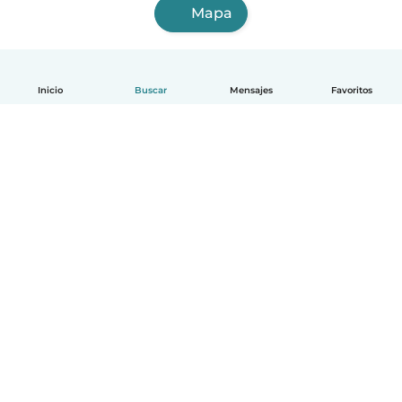
Mapa
Inicio
Buscar
Mensajes
Favoritos
Español
Cómo funciona
Ayuda
Términos y Privacidad
Precios
Datos de la empresa
Babysits para Empresas
Normas de la comunidad