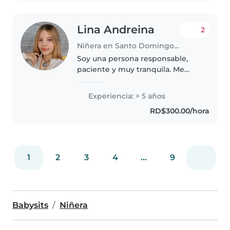
Lina Andreina
2
Niñera en Santo Domingo (Distrito de Santo Domingo)
Soy una persona responsable,
paciente y muy tranquila. Me
gusta cuidar niños y
acompañarlos en su día a día,
Experiencia: > 5 años
ayudándolos con sus tareas,
RD$300.00/hora
jugando con ellos y
manteniendo un ambiente..
1
2
3
4
...
9
Babysits
Niñera