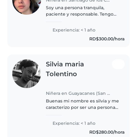
Soy una persona tranquila,
paciente y responsable. Tengo
experiencia trabajando con
niños en el área de Kids Club de
Experiencia: < 1 año
un hotel llamado Dream's Royal
RD$300.00/hora
Beach , donde aprendí a
acompañarlos,..
Silvia maria
Tolentino
Niñera en Guayacanes (San Pedro de Macorís)
Buenas mi nombre es silvia y me
caracterizo por ser una persona
paciente, amigable y
responsable, me adapto
Experiencia: < 1 año
bastante rapido y siempre estoy
RD$280.00/hora
dispuesta a ayudar en lo