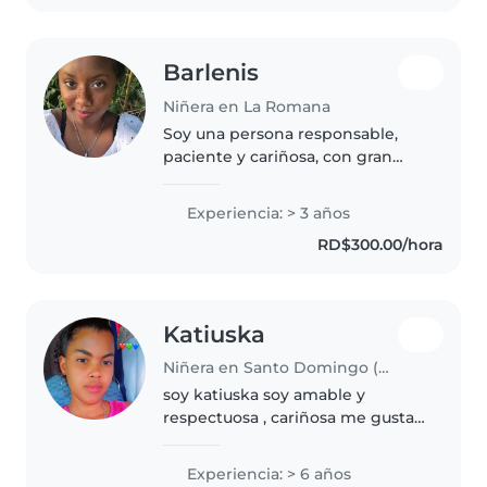
necesario, soy..
Barlenis
Niñera en La Romana
Soy una persona responsable,
paciente y cariñosa, con gran
vocación para el cuidado de
niños. Actualmente estudio
Experiencia: > 3 años
educación en el nivel inicial, lo
RD$300.00/hora
que me permite comprender
mejor..
Katiuska
Niñera en Santo Domingo (Distrito de Santo Domingo)
soy katiuska soy amable y
respectuosa , cariñosa me gustan
los niños tengo 3 niños soy
apacionada con mi trabajo
Experiencia: > 6 años