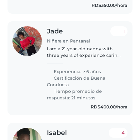
RD$350.00/hora
Jade
1
Niñera en Pantanal
I am a 21-year-old nanny with
three years of experience caring
for children of all ages, from
babies to teenagers. I am skilled
Experiencia: > 6 años
in drawing, reading, crafts, music,
Certificación de Buena
and games. I am..
Conducta
Tiempo promedio de
respuesta: 21 minutos
RD$400.00/hora
Isabel
4