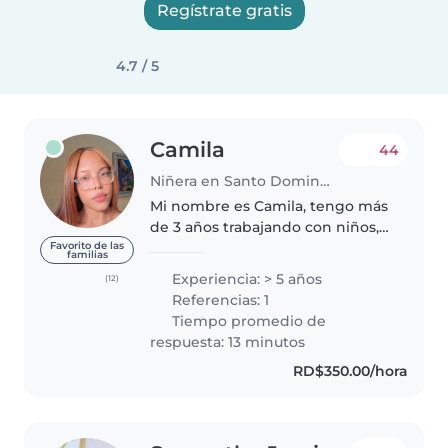
Regístrate gratis
4.7 / 5
Camila
44
Niñera en Santo Domingo (Distrito de Santo Domingo)
Mi nombre es Camila, tengo más
de 3 años trabajando con niños,
poseo habilidades y valores
Favorito de las
familias
positivos, a pesar de ser joven,
Experiencia: > 5 años
(12)
me he destacado en mi trabajo y
Referencias: 1
en cada familia con la que..
Tiempo promedio de
respuesta: 13 minutos
RD$350.00/hora