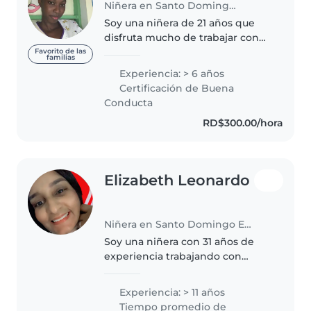
Niñera en Santo Domingo (Distrito de Santo Domingo)
Soy una niñera de 21 años que
disfruta mucho de trabajar con
niños. Tengo 2 años de
Favorito de las
familias
experiencia cuidando a bebés,
Experiencia: > 6 años
niños pequeños y preescolares.
Certificación de Buena
Soy una persona responsable,
Conducta
paciente..
RD$300.00/hora
Elizabeth Leonardo
Niñera en Santo Domingo Este
Soy una niñera con 31 años de
experiencia trabajando con
niños de todas las edades, desde
bebés hasta adolescentes. Soy
Experiencia: > 11 años
una persona responsable,
Tiempo promedio de