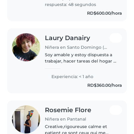
divertida y amigable, y me
respuesta: 48 segundos
encanta..
RD$600.00/hora
Laury Danairy
Niñera en Santo Domingo (Distrito de Santo Domingo)
Soy amable y estoy dispuesta a
trabajar, hacer tareas del hogar y
cuidar niños, soy carismática y
puntual. Se dibujar, soy
Experiencia: < 1 año
estudiante universitaria de
RD$360.00/hora
medicina, tengo 19 años , soy..
Rosemie Flore
Niñera en Pantanal
Creative,rigoureuse calme et
patient ce sont ceux qui me