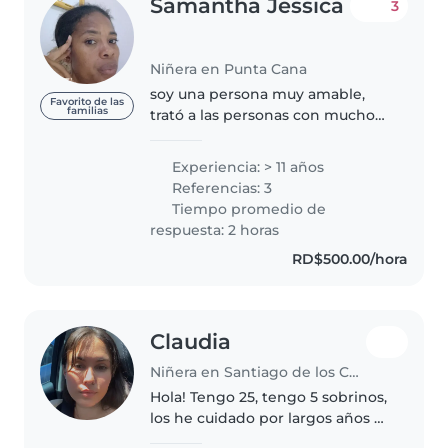
Samantha Jessica
3
Niñera en Punta Cana
soy una persona muy amable,
Favorito de las
familias
trató a las personas con mucho
respeto,soy cristiana tengo una
niña de 7anos ,soy soltera no
Experiencia: > 11 años
tengo novio vivo sola con mi hija
Referencias: 3
,me gusta que me traten con..
Tiempo promedio de
respuesta: 2 horas
RD$500.00/hora
Claudia
Niñera en Santiago de los Caballeros
Hola! Tengo 25, tengo 5 sobrinos,
los he cuidado por largos años y
adquirí experiencia, estudio en la