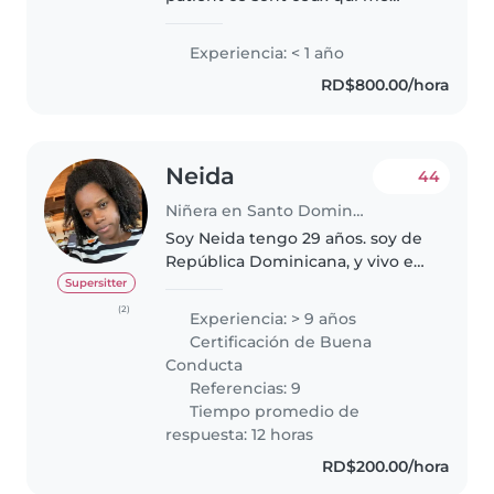
caractérisent. On m’appelle
Rosemie je parle tres bien le
Experiencia: < 1 año
français et l’anglais. J’aime les
RD$800.00/hora
enfants les animaux et la nature.
Pour..
Neida
44
Niñera en Santo Domingo (Distrito de Santo Domingo)
Soy Neida tengo 29 años. soy de
República Dominicana, y vivo en
Santo Domingo. He creado esta
Supersitter
página porque me gusta trabajar
(2)
Experiencia: > 9 años
cuidando niños , tengo
Certificación de Buena
experiencia trabajando con
Conducta
niños,..
Referencias: 9
Tiempo promedio de
respuesta: 12 horas
RD$200.00/hora