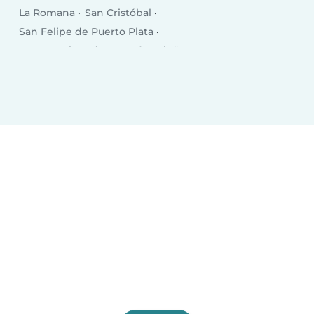
La Romana
San Cristóbal
San Felipe de Puerto Plata
San Francisco de Macorís
Higüey
Concepción de La Vega
Punta Cana
Santa Cruz de Barahona
Bonao
San Juan de la Maguana
Bajos de Haina
Baní
Moca
Azua
Mao
Boca Chica
Salcedo
Esperanza
Cotuí
Villa Altagracia
Hato Mayor del Rey
Nagua
Villa Bisonó
Jarabacoa
Constanza
Tamboril
Bayaguana
Quisqueya (San Pedro de Macorís)
San Fernando de Monte Cristi